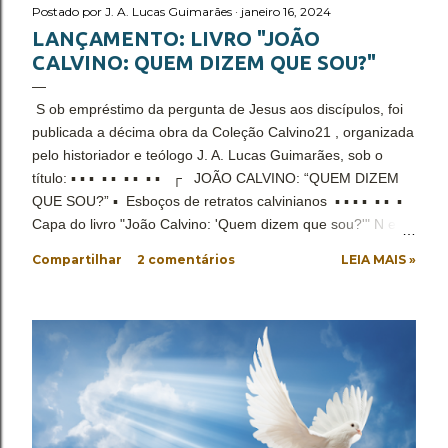
Postado por
J. A. Lucas Guimarães
janeiro 16, 2024
LANÇAMENTO: LIVRO "JOÃO
CALVINO: QUEM DIZEM QUE SOU?"
S ob empréstimo da pergunta de Jesus aos discípulos, foi
publicada a décima obra da Coleção Calvino21 , organizada
pelo historiador e teólogo J. A. Lucas Guimarães, sob o
título: ▪ ▪ ▪ ▪ ▪ ▪ ▪ ▪ ▪ ┌ JOÃO CALVINO: “QUEM DIZEM
QUE SOU?” ▪ Esboços de retratos calvinianos ▪ ▪ ▪ ▪ ▪ ▪ ▪
Capa do livro "João Calvino: 'Quem dizem que sou?'" N ela
temos a convicção de que a relação de seu contexto original
Compartilhar
2 comentários
LEIA MAIS »
com as identificações à pessoa de João Calvino desde sua
morte, não é mera coincidência. Se lhe fosse oportuno um
lance de existência atual, é possível que ele fizesse
semelhante indagação, apesar de seu desinteresse por ela
em sua existência. Desse modo, tem início o empenho de
disponibilizar a verdade histórica da identidade e
identificação de João Calvino: advogado, um dos principais
líder da Reforma Protestante do século XVI, pastor na