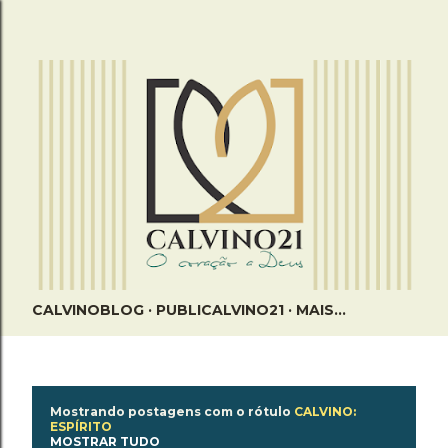
Pular para o conteúdo principal
CALVINOBLOG
PUBLICALVINO21
MAIS…
P
Mostrando postagens com o rótulo
CALVINO:
ESPÍRITO
o
MOSTRAR TUDO