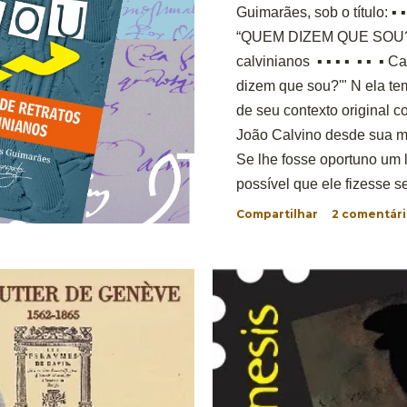
Guimarães, sob o título: 
“QUEM DIZEM QUE SOU?” 
calvinianos ▪ ▪ ▪ ▪ ▪ ▪ ▪ 
dizem que sou?'" N ela te
de seu contexto original c
João Calvino desde sua mo
Se lhe fosse oportuno um l
possível que ele fizesse 
seu desinteresse por ela 
Compartilhar
2 comentári
tem início o empenho de di
da identidade e identific
um dos principais líder d
XVI, pastor na cidade de G
vasta liter...