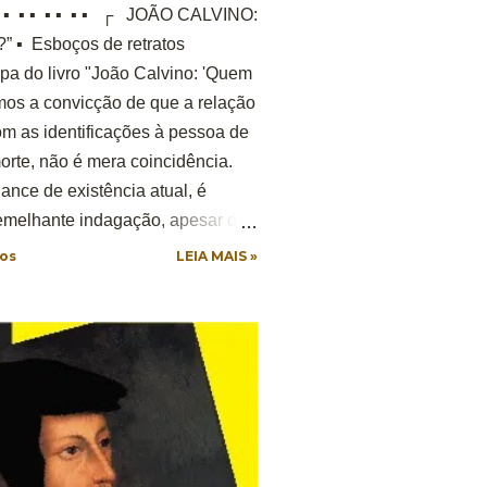
▪ ▪ ▪ ▪ ▪ ▪ ▪ ▪ ▪ ┌ JOÃO CALVINO:
▪ Esboços de retratos
Capa do livro "João Calvino: 'Quem
mos a convicção de que a relação
om as identificações à pessoa de
rte, não é mera coincidência.
ance de existência atual, é
semelhante indagação, apesar de
em sua existência. Desse modo,
os
LEIA MAIS »
sponibilizar a verdade histórica
ação de João Calvino: advogado,
a Reforma Protestante do século
enebra e escritor cristão, com