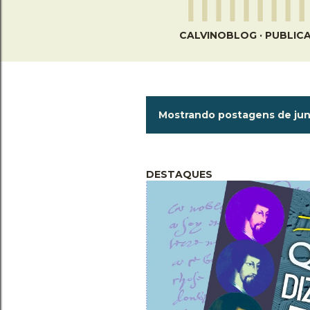
CALVINOBLOG
PUBLICA
P
Mostrando postagens de jun
o
s
DESTAQUES
t
a
g
e
n