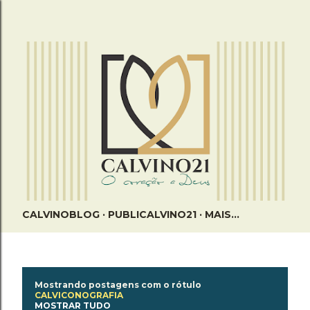
Pular para o conteúdo principal
CALVINOBLOG
PUBLICALVINO21
MAIS…
P
Mostrando postagens com o rótulo
CALVICONOGRAFIA
o
MOSTRAR TUDO