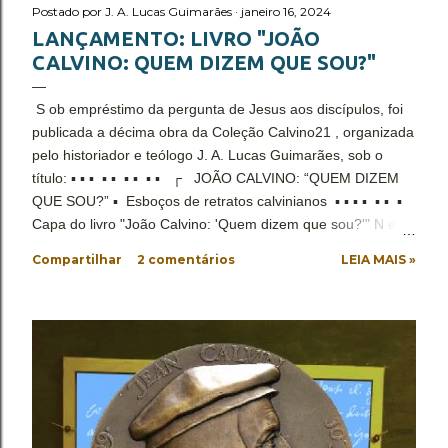
Postado por
J. A. Lucas Guimarães
janeiro 16, 2024
LANÇAMENTO: LIVRO "JOÃO
CALVINO: QUEM DIZEM QUE SOU?"
S ob empréstimo da pergunta de Jesus aos discípulos, foi
publicada a décima obra da Coleção Calvino21 , organizada
pelo historiador e teólogo J. A. Lucas Guimarães, sob o
título: ▪ ▪ ▪ ▪ ▪ ▪ ▪ ▪ ▪ ┌ JOÃO CALVINO: “QUEM DIZEM
QUE SOU?” ▪ Esboços de retratos calvinianos ▪ ▪ ▪ ▪ ▪ ▪ ▪
Capa do livro "João Calvino: 'Quem dizem que sou?'" N ela
temos a convicção de que a relação de seu contexto original
Compartilhar
2 comentários
LEIA MAIS »
com as identificações à pessoa de João Calvino desde sua
morte, não é mera coincidência. Se lhe fosse oportuno um
lance de existência atual, é possível que ele fizesse
semelhante indagação, apesar de seu desinteresse por ela
em sua existência. Desse modo, tem início o empenho de
disponibilizar a verdade histórica da identidade e
identificação de João Calvino: advogado, um dos principais
líder da Reforma Protestante do século XVI, pastor na