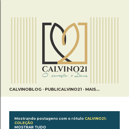
Pular para o conteúdo principal
CALVINOBLOG
PUBLICALVINO21
MAIS…
P
Mostrando postagens com o rótulo
CALVINO21:
COLEÇÃO
o
MOSTRAR TUDO