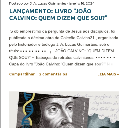
Postado por
J. A. Lucas Guimarães
janeiro 16, 2024
LANÇAMENTO: LIVRO "JOÃO
CALVINO: QUEM DIZEM QUE SOU?"
S ob empréstimo da pergunta de Jesus aos discípulos, foi
publicada a décima obra da Coleção Calvino21 , organizada
pelo historiador e teólogo J. A. Lucas Guimarães, sob o
título: ▪ ▪ ▪ ▪ ▪ ▪ ▪ ▪ ▪ ┌ JOÃO CALVINO: “QUEM DIZEM
QUE SOU?” ▪ Esboços de retratos calvinianos ▪ ▪ ▪ ▪ ▪ ▪ ▪
Capa do livro "João Calvino: 'Quem dizem que sou?'" N ela
temos a convicção de que a relação de seu contexto original
Compartilhar
2 comentários
LEIA MAIS »
com as identificações à pessoa de João Calvino desde sua
morte, não é mera coincidência. Se lhe fosse oportuno um
lance de existência atual, é possível que ele fizesse
semelhante indagação, apesar de seu desinteresse por ela
em sua existência. Desse modo, tem início o empenho de
disponibilizar a verdade histórica da identidade e
identificação de João Calvino: advogado, um dos principais
líder da Reforma Protestante do século XVI, pastor na