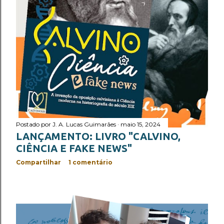
cidade de Genebra e escritor cristão, com vasta liter...
Postado por
J. A. Lucas Guimarães
maio 15, 2024
LANÇAMENTO: LIVRO "CALVINO,
CIÊNCIA E FAKE NEWS"
Compartilhar
1 comentário