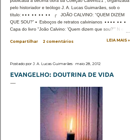
publicada a décima obra da Coleção Calvino21 , organizada
pelo historiador e teólogo J. A. Lucas Guimarães, sob o
título: ▪ ▪ ▪ ▪ ▪ ▪ ▪ ▪ ▪ ┌ JOÃO CALVINO: “QUEM DIZEM
QUE SOU?” ▪ Esboços de retratos calvinianos ▪ ▪ ▪ ▪ ▪ ▪ ▪
Capa do livro "João Calvino: 'Quem dizem que sou?'" N ela
temos a convicção de que a relação de seu contexto original
LEIA MAIS »
Compartilhar
2 comentários
com as identificações à pessoa de João Calvino desde sua
morte, não é mera coincidência. Se lhe fosse oportuno um
lance de existência atual, é possível que ele fizesse
Postado por
J. A. Lucas Guimarães
maio 28, 2012
semelhante indagação, apesar de seu desinteresse por ela
em sua existência. Desse modo, tem início o empenho de
EVANGELHO: DOUTRINA DE VIDA
disponibilizar a verdade histórica da identidade e
identificação de João Calvino: advogado, um dos principais
líder da Reforma Protestante do século XVI, pastor na
cidade de Genebra e escritor cristão, com vasta liter...