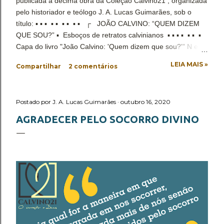
publicada a décima obra da Coleção Calvino21 , organizada
pelo historiador e teólogo J. A. Lucas Guimarães, sob o
título: ▪ ▪ ▪ ▪ ▪ ▪ ▪ ▪ ▪ ┌ JOÃO CALVINO: “QUEM DIZEM
QUE SOU?” ▪ Esboços de retratos calvinianos ▪ ▪ ▪ ▪ ▪ ▪ ▪
Capa do livro "João Calvino: 'Quem dizem que sou?'" N ela
temos a convicção de que a relação de seu contexto original
LEIA MAIS »
Compartilhar
2 comentários
com as identificações à pessoa de João Calvino desde sua
morte, não é mera coincidência. Se lhe fosse oportuno um
lance de existência atual, é possível que ele fizesse
Postado por
J. A. Lucas Guimarães
outubro 16, 2020
semelhante indagação, apesar de seu desinteresse por ela
em sua existência. Desse modo, tem início o empenho de
AGRADECER PELO SOCORRO DIVINO
disponibilizar a verdade histórica da identidade e
identificação de João Calvino: advogado, um dos principais
líder da Reforma Protestante do século XVI, pastor na
cidade de Genebra e escritor cristão, com vasta liter...